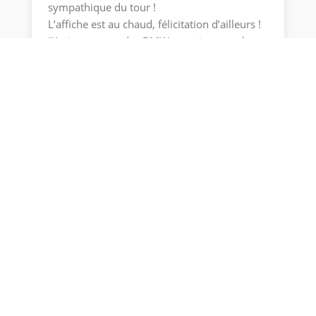
sympathique du tour !
L’affiche est au chaud, félicitation d’ailleurs !
J’était avec une des BMW, certainement la
plus longue (640D) avec Yannick et son X6M.
Les ouvreurs, Jean Michel Venturi, Gérard
Larousse et Yannick Dalmas et nous autres.
superbe semaine avec des routes
fantastiques … certains concurrents sont
tellement dans leur bulle qu’il n’en profite
pas assez.
Bravo
Écrit par : Cadoret Jerome | 12/05/2015
Répondre
0