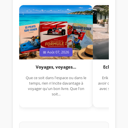
📅 Août 07, 2026
📅 Jui
Voyages, voyages…
Eclectica 
Que ce soit dans l'espace ou dans le
Erik Comas, "B
temps, rien n'incite davantage à
avoir déjà rempor
voyager qu'un bon livre. Que l'on
avec sa Lancia R
soit...
lo