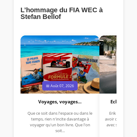
L’hommage du FIA WEC à
Stefan Bellof
📅 Août 07, 2026
📅 Jui
Voyages, voyages…
Eclectica 
Que ce soit dans l'espace ou dans le
Erik Comas, "B
temps, rien n'incite davantage à
avoir déjà rempor
voyager qu'un bon livre. Que l'on
avec sa Lancia R
soit...
lo