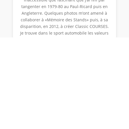
tangenter en 1979-80 au Paul-Ricard puis en
Angleterre. Quelques photos m’ont amené à
collaborer à «Mémoire des Stands» puis, à sa
disparition, en 2012, à créer Classic COURSES.
Je trouve dans le sport automobile les valeurs
de précision, de prise de risques, de rapidité
dans la décision dont la maîtrise conditionne
une vie « active ».
La rédaction
CGU et mentions légales
Politique de cookies (UE)