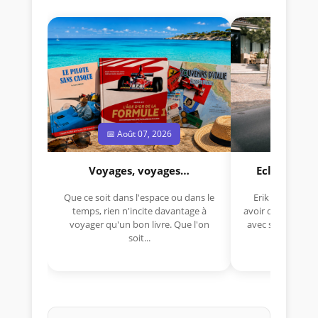
📅 Août 07, 2026
📅 Jui
Voyages, voyages…
Eclectica 
Que ce soit dans l'espace ou dans le
Erik Comas, "B
temps, rien n'incite davantage à
avoir déjà rempor
voyager qu'un bon livre. Que l'on
avec sa Lancia R
soit...
lo