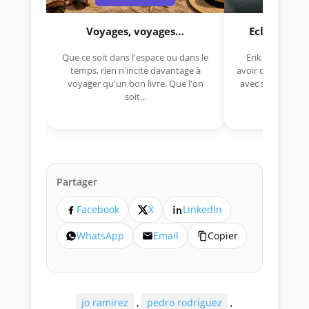
Voyages, voyages…
Eclectica 
Que ce soit dans l'espace ou dans le
Erik Comas, "B
temps, rien n'incite davantage à
avoir déjà rempor
voyager qu'un bon livre. Que l'on
avec sa Lancia R
soit...
lo
Partager
Facebook
X
LinkedIn
WhatsApp
Email
Copier
jo ramirez
,
pedro rodriguez
,