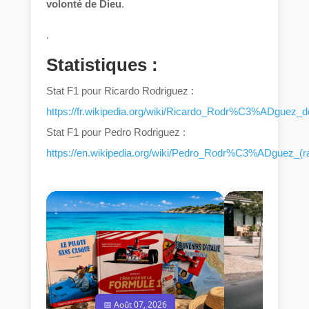
volonté de Dieu
.
.
Statistiques :
Stat F1 pour Ricardo Rodriguez :
https://fr.wikipedia.org/wiki/Ricardo_Rodr%C3%ADguez_
Stat F1 pour Pedro Rodriguez :
https://en.wikipedia.org/wiki/Pedro_Rodr%C3%ADguez_(ra
📅 Août 07, 2026
📅 Jui