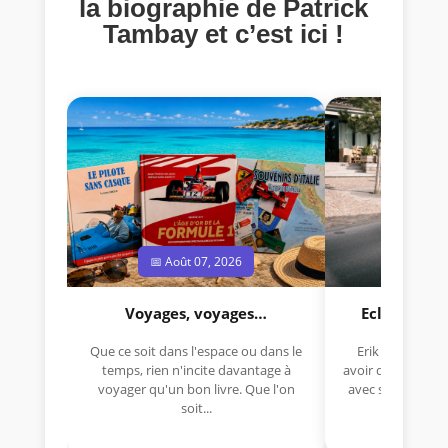
la biographie de Patrick
Tambay et c’est ici !
📅 Août 07, 2026
📅 Jui
Voyages, voyages…
Eclectica 
Que ce soit dans l'espace ou dans le
Erik Comas, "B
temps, rien n'incite davantage à
avoir déjà rempor
voyager qu'un bon livre. Que l'on
avec sa Lancia R
soit...
lo