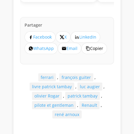
Partager
Facebook
X
LinkedIn
WhatsApp
Email
Copier
ferrari
,
françois guiter
,
livre patrick tambay
,
luc augier
,
olivier Rogar
,
patrick tambay
,
pilote et gentleman
,
Renault
,
rené arnoux