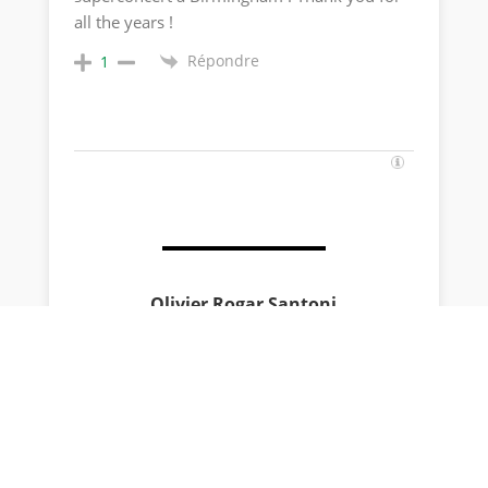
all the years !
Répondre
1
Olivier Rogar Santoni