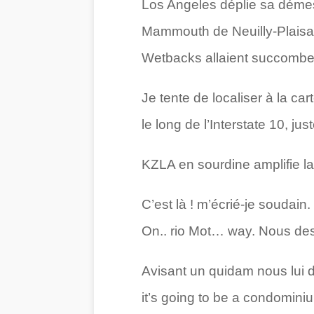
Los Angeles déplie sa déme
Mammouth de Neuilly-Plais
Wetbacks allaient succomber 
Je tente de localiser à la c
le long de l’Interstate 10, ju
KZLA en sourdine amplifie la 
C’est là ! m’écrié-je soudain
On.. rio Mot… way. Nous des
Avisant un quidam nous lui de
it’s going to be a condomini