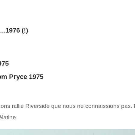
…1976 (!)
975
om Pryce 1975
ons rallié Riverside que nous ne connaissions pas. F
latine.