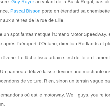
sure.
Guy Royer
au volant de la Buick Regal, pas plu
ance.
Pascal Bisson
porte en étendard sa chemisett
aux sirènes de la rue de Lille.
arte un spot fantasmatique l’Ontario Motor Speedway, 
ste après l’aéroport d’Ontario, direction Redlands et p
rêverie. Le lâche tissu urbain s’est délité en filamen
. Un panneau délavé laisse deviner une méchante inscr
cendons de voiture. Rien, sinon un terrain vague ba
mandons où est le motorway. Well, guys, you’re too la
um.