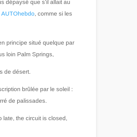
s dépaysé que s’il allait au
e
AUTOhebdo
, comme si les
en principe situé quelque par
lus loin Palm Springs,
ts de désert.
iption brûlée par le soleil :
rré de palissades.
te, the circuit is closed,