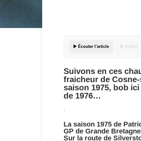
▶️ Écouter l’article
⏹ Arrêter
Suivons en ces chaud
fraicheur de Cosne-s
saison 1975, bob ici
de 1976…
.
La saison 1975 de Patri
GP de Grande Bretagne
Sur la route de Silvers