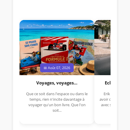
📅 Août 07, 2026
📅 Jui
Voyages, voyages…
Eclectica 
Que ce soit dans l'espace ou dans le
Erik Comas, "B
temps, rien n'incite davantage à
avoir déjà rempor
voyager qu'un bon livre. Que l'on
avec sa Lancia R
soit...
lo