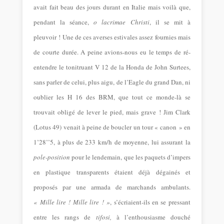
avait fait beau des jours durant en Italie mais voilà que,
pendant la séance,
o lacrimae Christi
, il se mit à
pleuvoir ! Une de ces averses estivales assez fournies mais
de courte durée. A peine avions-nous eu le temps de ré-
entendre le tonitruant V 12 de la Honda de John Surtees,
sans parler de celui, plus aigu, de l’Eagle du grand Dan, ni
oublier les H 16 des BRM, que tout ce monde-là se
trouvait obligé de lever le pied, mais grave ! Jim Clark
(Lotus 49) venait à peine de boucler un tour « canon » en
1’28’’5, à plus de 233 km/h de moyenne, lui assurant la
pole-position
pour le lendemain, que les paquets d’impers
en plastique transparents étaient déjà dégainés et
proposés par une armada de marchands ambulants.
« Mille lire ! Mille lire ! »
, s’écriaient-ils en se pressant
entre les rangs de
tifosi,
à l’enthousiasme douché