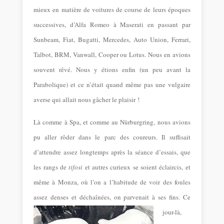
mieux en matière de voitures de course de leurs époques
successives, d’Alfa Romeo à Maserati en passant par
Sunbeam, Fiat, Bugatti, Mercedes, Auto Union, Ferrari,
Talbot, BRM, Vanwall, Cooper ou Lotus. Nous en avions
souvent rêvé. Nous y étions enfin (un peu avant la
Parabolique) et ce n’était quand même pas une vulgaire
averse qui allait nous gâcher le plaisir !
Là comme à Spa, et comme au Nürburgring, nous avions
pu aller rôder dans le parc des coureurs. Il suffisait
d’attendre assez longtemps après la séance d’essais, que
les rangs de
tifosi
et autres curieux se soient éclaircis, et
même à Monza, où l’on a l’habitude de voir des foules
assez denses et déchaînées, on parvenait à ses fins.
Ce
jour-là,