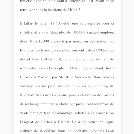
traversa avec nous un bout d’Europe de l’est, avant de se
retrouver dans la banlieue de Milan !
Il fallait le faire : la 403 était une auto réputée pour sa
solidité, elle avait déjà plus de 100.000 km au compteur,
dont 10 à 12000 couverts par nous, sur des routes pas
toujours très lisses, le compteur souvent calé à 150 (ce qui
devait faire 130 chrono), notamment sur les 743 km de
routes droites – à l’exception d’UN virage – reliant Brest-
Litovsk à Moscou par Minsk et Smolensk. Nous avions
vidangé sur un pont fixe en plein air au camping de
Kharkov. Mais nous n’avions jamais eu besoin des pièces
de rechange emportées à bord par précaution (courroie de
ventilateur et tige d’embrayage achetés à la concession
Peugeot de Rethel à l’aller). Le 4 cylindres en ligne
culbuté de la célèbre firme de Sochaux, avec ses 1468