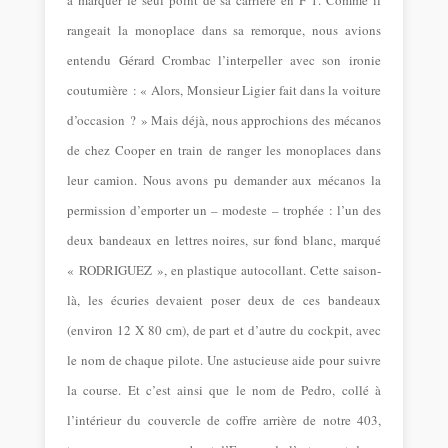
à marquer le seul point de sa carrière en F 1. Comme il
rangeait la monoplace dans sa remorque, nous avions
entendu Gérard Crombac l’interpeller avec son ironie
coutumière : « Alors, Monsieur Ligier fait dans la voiture
d’occasion ? » Mais déjà, nous approchions des mécanos
de chez Cooper en train de ranger les monoplaces dans
leur camion. Nous avons pu demander aux mécanos la
permission d’emporter un – modeste – trophée : l’un des
deux bandeaux en lettres noires, sur fond blanc, marqué
« RODRIGUEZ », en plastique autocollant. Cette saison-
là, les écuries devaient poser deux de ces bandeaux
(environ 12 X 80 cm), de part et d’autre du cockpit, avec
le nom de chaque pilote. Une astucieuse aide pour suivre
la course. Et c’est ainsi que le nom de Pedro, collé à
l’intérieur du couvercle de coffre arrière de notre 403,