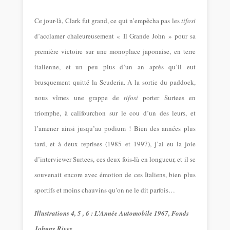
Ce jour-là, Clark fut grand, ce qui n’empêcha pas les
tifosi
d’acclamer chaleureusement « Il Grande John » pour sa
première victoire sur une monoplace japonaise, en terre
italienne, et un peu plus d’un an après qu’il eut
brusquement quitté la Scuderia. A la sortie du paddock,
nous vîmes une grappe de
tifosi
porter Surtees en
triomphe, à califourchon sur le cou d’un des leurs, et
l’amener ainsi jusqu’au podium ! Bien des années plus
tard, et à deux reprises (1985 et 1997), j’ai eu la joie
d’interviewer Surtees, ces deux fois-là en longueur, et il se
souvenait encore avec émotion de ces Italiens, bien plus
sportifs et moins chauvins qu’on ne le dit parfois…
Illustrations 4, 5 , 6 : L’Année Automobile 1967, Fonds
Johnny Rives.