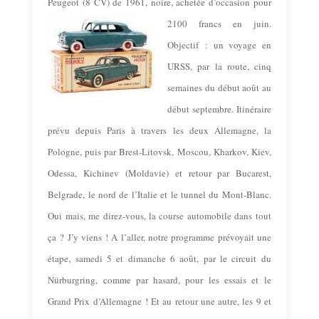
Peugeot (8 CV) de 1961, noire, achetée
d’occasion pour
2100 francs en juin.
Objectif : un voyage en
URSS, par la route, cinq
semaines du début août au
début septembre. Itinéraire
prévu depuis Paris à travers les deux Allemagne, la
Pologne, puis par Brest-Litovsk, Moscou, Kharkov, Kiev,
Odessa, Kichinev
(Moldavie) et retour par Bucarest,
Belgrade, le nord de l’Italie et le tunnel du Mont-Blanc.
Oui mais, me direz-vous, la course automobile dans tout
ça ? J’y viens ! A l’aller, notre programme prévoyait une
étape, samedi 5 et dimanche 6 août, par le circuit du
Nürburgring, comme par hasard, pour les essais et le
Grand Prix d’Allemagne ! Et au retour une autre, les 9 et