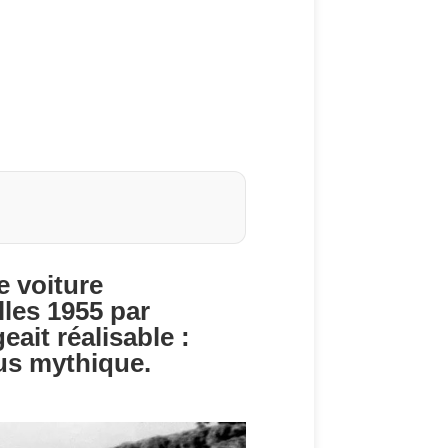
 voiture
lles 1955 par
ait réalisable :
lus mythique.