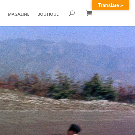
Translate »

U
MAGAZINE
BOUTIQUE