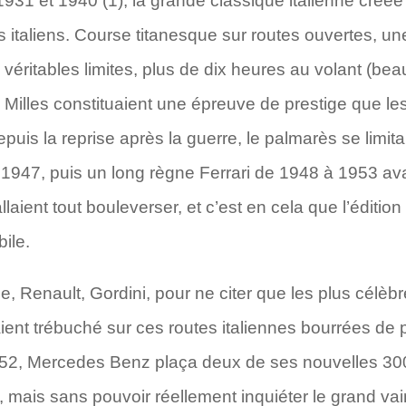
931 et 1940 (1), la grande classique italienne créée
es italiens. Course titanesque sur routes ouvertes, 
éritables limites, plus de dix heures au volant (bea
e Milles constituaient une épreuve de prestige que le
uis la reprise après la guerre, le palmarès se limita
1947, puis un long règne Ferrari de 1948 à 1953 ava
laient tout bouleverser, et c’est en cela que l’édition
ile.
, Renault, Gordini, pour ne citer que les plus célèbr
ient trébuché sur ces routes italiennes bourrées de 
1952, Mercedes Benz plaça deux de ses nouvelles 3
 mais sans pouvoir réellement inquiéter le grand vai