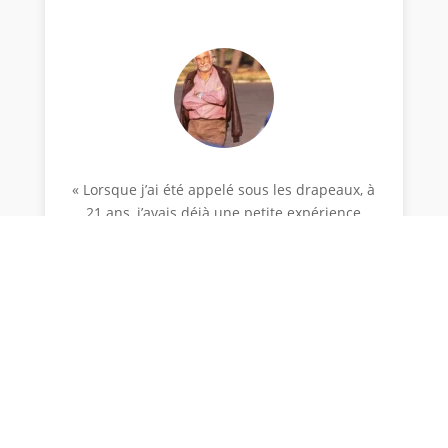
« Lorsque j’ai été appelé sous les drapeaux, à
21 ans, j’avais déjà une petite expérience
journalistique. Un an et demi plus tôt j’avais
commencé à signer mes premiers « papiers »
dans le quotidien varois « République », à
Toulon. J’ai envoyé le dernier d’entre eux (paru
le 4 janvier 1958) à Pierre About, rédacteur en
chef à L’Equipe. Il m’a fait la grâce de me
répondre après quoi nous avons correspondu
tout au long de mes 28 mois d’armée. Quand
je revins d’Algérie, très marqué
psychologiquement, il voulut me rencontrer et