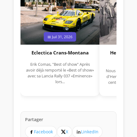
📅 Juil 31, 2026
📅 Jui
Eclectica Crans-Montana
Hermano Da
(1925
Erik Comas, "Best of show" Après
avoir déjà remporté le «Best of show»
Nous avons appris
avec sa Lancia Rally 037 «Eminence»
d'Hermano Da Si
lors...
cent-unième ann
Aujou
Partager
Facebook
X
LinkedIn