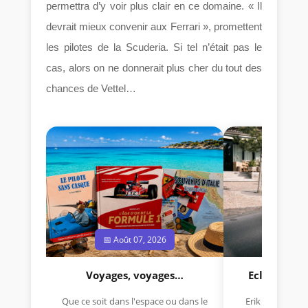
permettra d’y voir plus clair en ce domaine. « Il
devrait mieux convenir aux Ferrari », promettent
les pilotes de la Scuderia. Si tel n’était pas le
cas, alors on ne donnerait plus cher du tout des
chances de Vettel…
📅 Août 07, 2026
📅 Jui
Voyages, voyages…
Eclectica 
Que ce soit dans l'espace ou dans le
Erik Comas, "B