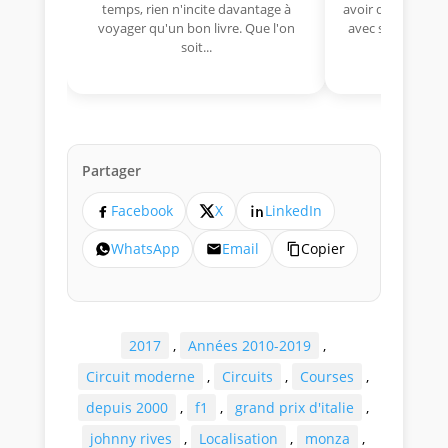
temps, rien n'incite davantage à
avoir déjà rempor
voyager qu'un bon livre. Que l'on
avec sa Lancia R
soit...
lo
Partager
Facebook
X
LinkedIn
WhatsApp
Email
Copier
2017
,
Années 2010-2019
,
Circuit moderne
,
Circuits
,
Courses
,
depuis 2000
,
f1
,
grand prix d'italie
,
johnny rives
,
Localisation
,
monza
,