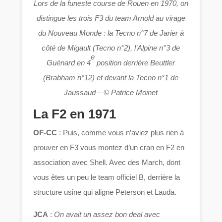
Lors de la funeste course de Rouen en 1970, on
distingue les trois F3 du team Arnold au virage
du Nouveau Monde : la Tecno n°7 de Jarier à
côté de Migault (Tecno n°2), l’Alpine n°3 de
e
Guénard en 4
position derrière Beuttler
(Brabham n°12) et devant la Tecno n°1 de
Jaussaud
–
© Patrice Moinet
La F2 en 1971
OF-CC
: Puis, comme vous n’aviez plus rien à
prouver en F3 vous montez d’un cran en F2 en
association avec Shell. Avec des March, dont
vous êtes un peu le team officiel B, derrière la
structure usine qui aligne Peterson et Lauda.
JCA
:
On avait un assez bon deal avec