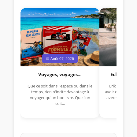
📅 Août 07, 2026
📅 Jui
Voyages, voyages…
Eclectica 
Que ce soit dans l'espace ou dans le
Erik Comas, "B
temps, rien n'incite davantage à
avoir déjà rempor
voyager qu'un bon livre. Que l'on
avec sa Lancia R
soit...
lo