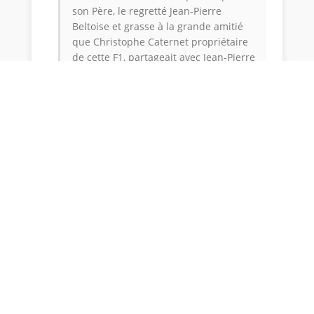
son Père, le regretté Jean-Pierre
Beltoise et grasse à la grande amitié
que Christophe Caternet propriétaire
de cette F1, partageait avec Jean-Pierre
que j’avais rencontré quelques année
plus tôt, ici même, avec qui j’avais lié
une belle amitié.
J’ai été chaleureusement accueilli dans
son paddock par sa famille.
Il m’a informé du déroulement de ses
essais, sur le sec comme sur le
mouillé, jusqu’à son « calvaire »
pendant la course, dû à une fuite du
robinet d’essence qui a inondée le
cockpit, lui brulant la cuisse. Il s’est
alors arrêté par peur de l’incendie.
Il était remonté à la 5ème place sans
commettre aucune faute de pilotage!
Je garde un souvenir mémorable de ce
week-end, avec de nombreuses