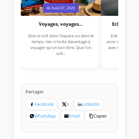
📅 Août 07, 2026
📅 Jui
Voyages, voyages…
Eclectica 
Que ce soit dans l'espace ou dans le
Erik Comas, "B
temps, rien n'incite davantage à
avoir déjà rempor
voyager qu'un bon livre. Que l'on
avec sa Lancia R
soit...
lo
Partager
Facebook
X
LinkedIn
WhatsApp
Email
Copier