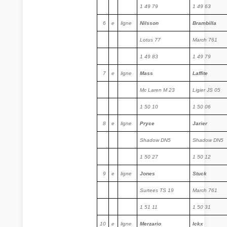
1 49 79
1 49 63
6
e
ligne
Nilsson
Brambilla
Lotus 77
March 761
1 49 83
1 49 79
7
e
ligne
Mass
Laffite
Mc Laren M 23
Ligier JS 05
1 50 10
1 50 06
8
e
ligne
Pryce
Jarier
Shadow DN5
Shadow DN5
1 50 27
1 50 12
9
e
ligne
Jones
Stuck
Surtees TS 19
March 761
1 51 11
1 50 31
10
e
ligne
Merzario
Ickx