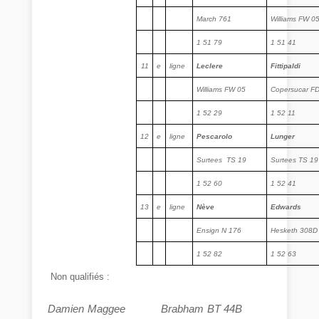
March 761
Williams FW 0
1 51 79
1 51 41
11
e
ligne
Leclere
Fittipaldi
Williams FW 05
Copersucar FD
1 52 29
1 52 11
12
e
ligne
Pescarolo
Lunger
Surtees
TS 19
Surtees TS 19
1 52 60
1 52 41
13
e
ligne
Nève
Edwards
Ensign N 176
Hesketh 308D
1 52 82
1 52 63
Non qualifiés :
Damien Maggee Brabham BT 44B