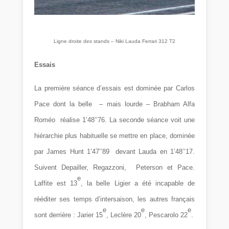
Ligne droite des stands – Niki Lauda Ferrari 312 T2
Essais
La première séance d’essais est dominée par Carlos
Pace dont la belle – mais lourde – Brabham Alfa
Roméo réalise 1’48’’76. La seconde séance voit une
hiérarchie plus habituelle se mettre en place, dominée
par James Hunt 1’47’’89 devant Lauda en 1’48’’17.
Suivent Depailler, Regazzoni, Peterson et Pace.
e
Laffite est 13
, la belle Ligier a été incapable de
rééditer ses temps d’intersaison, les autres français
e
e
e
sont derrière : Jarier 15
, Leclère 20
, Pescarolo 22
.