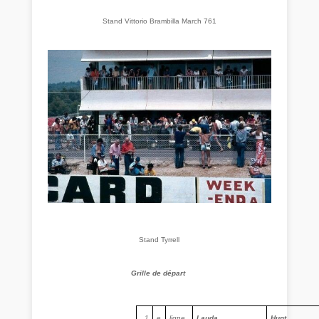
Stand Vittorio Brambilla March 761
Stand Tyrrell
Grille de départ
1
e
ligne
Lauda
Hunt