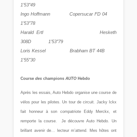
1’53’’49
Ingo Hoffmann Copersucar FD 04
1’53’’78
Harald Ertl Hesketh
308D 1’53’’79
Loris Kessel Brabham BT 44B
1’55’’30
Course
des
champions
AUTO
Hebdo
Après les essais, Auto Hebdo organise une course de
vélos pour les pilotes. Un tour de circuit. Jacky Ickx
fait honneur à son compatriote Eddy Merckx, et
remporte la course. Je découvre Auto Hebdo. Un
brillant avenir de… lecteur m’attend. Mes hôtes ont