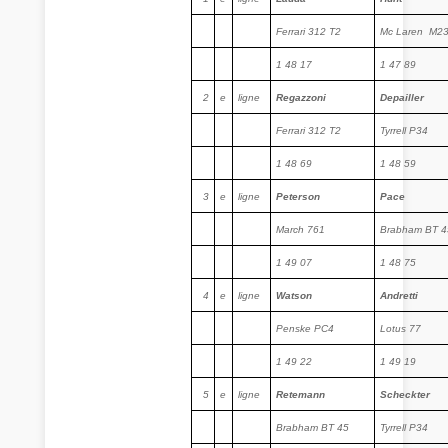
Ferrari 312 T2
Mc Laren
M2
1 48 17
1 47 89
2
e
ligne
Regazzoni
Depailler
Ferrari 312 T2
Tyrrell P34
1 48 69
1 48 59
3
e
ligne
Peterson
Pace
March 761
Brabham BT 4
1 49 07
1 48 75
4
e
ligne
Watson
Andretti
Penske PC4
Lotus 77
1 49 22
1 49 19
5
e
ligne
Retemann
Scheckter
Brabham BT 45
Tyrrell P34