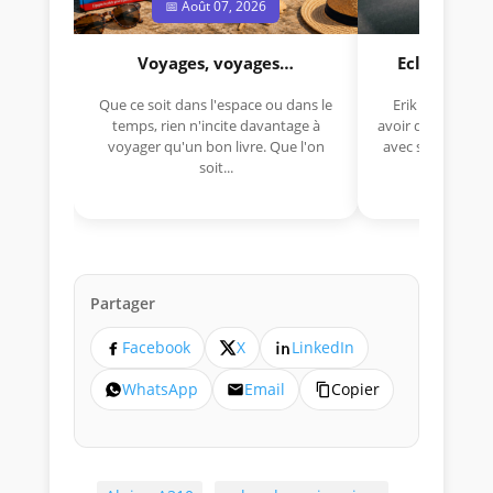
📅 Août 07, 2026
📅 Jui
Voyages, voyages…
Eclectica 
Que ce soit dans l'espace ou dans le
Erik Comas, "B
temps, rien n'incite davantage à
avoir déjà rempor
voyager qu'un bon livre. Que l'on
avec sa Lancia R
soit...
lo
Partager
Facebook
X
LinkedIn
WhatsApp
Email
Copier