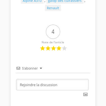
Alpine A310
,
galop des cuirassiers
,
Renault
4
Note de l’article
S’abonner