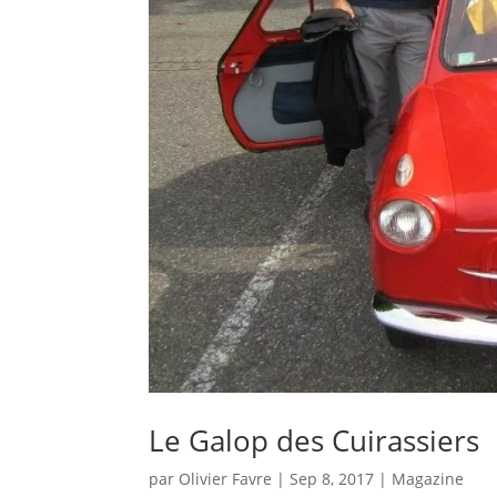
Le Galop des Cuirassiers
par
Olivier Favre
|
Sep 8, 2017
|
Magazine