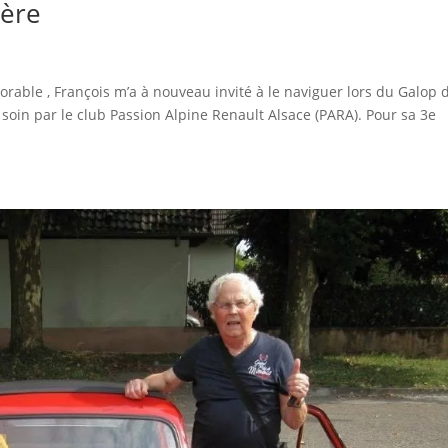
lère
ble , François m’a à nouveau invité à le naviguer lors du Galop 
c soin par le club Passion Alpine Renault Alsace (PARA). Pour sa 3e