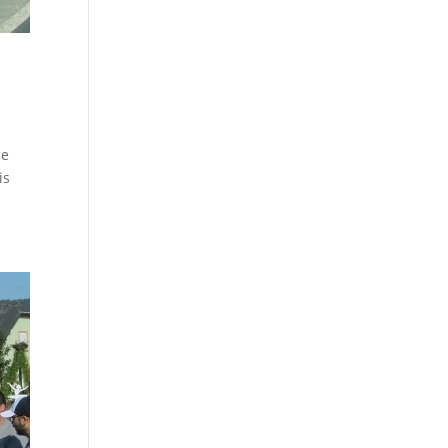
le
is