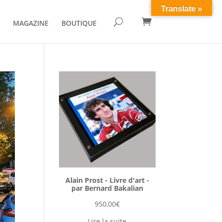
Translate »

U
MAGAZINE
BOUTIQUE
Alain Prost - Livre d'art -
par Bernard Bakalian
950,00
€
Lire la suite