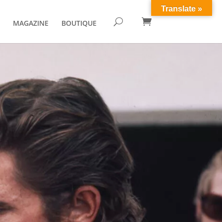
Translate »

U
MAGAZINE
BOUTIQUE