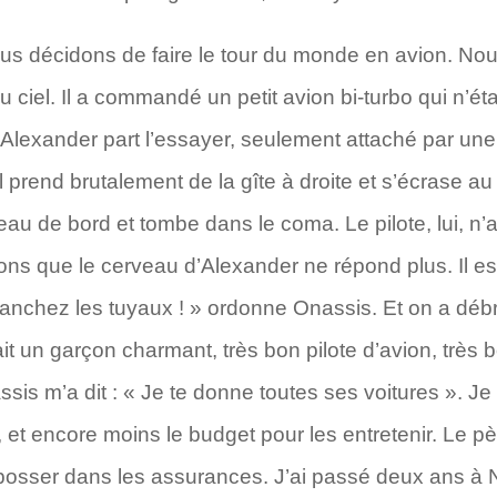
 décidons de faire le tour du monde en avion. Nou
u ciel. Il a commandé un petit avion bi-turbo qui n’ét
s. Alexander part l’essayer, seulement attaché par une
 prend brutalement de la gîte à droite et s’écrase au
leau de bord et tombe dans le coma. Le pilote, lui, n
ns que le cerveau d’Alexander ne répond plus. Il est r
branchez les tuyaux ! » ordonne Onassis. Et on a déb
it un garçon charmant, très bon pilote d’avion, très b
ssis m’a dit : « Je te donne toutes ses voitures ». Je
, et encore moins le budget pour les entretenir. Le p
 bosser dans les assurances. J’ai passé deux ans à N