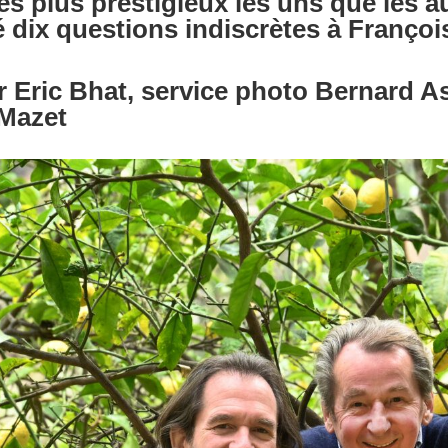
s plus prestigieux les uns que les au
é dix questions indiscrètes à François
r Eric Bhat, service photo Bernard A
 Mazet