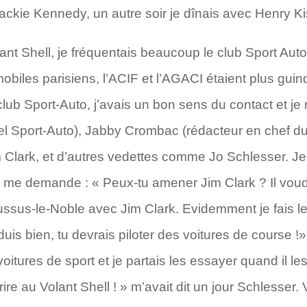
 Jackie Kennedy, un autre soir je dînais avec Henry Ki
 Shell, je fréquentais beaucoup le club Sport Auto 
biles parisiens, l’ACIF et l’AGACI étaient plus guind
 club Sport-Auto, j’avais un bon sens du contact et j
l Sport-Auto), Jabby Crombac (rédacteur en chef 
 Clark, et d’autres vedettes comme Jo Schlesser. Je
 me demande : « Peux-tu amener Jim Clark ? Il voudr
ussus-le-Noble avec Jim Clark. Evidemment je fais le m
duis bien, tu devrais piloter des voitures de course !»
oitures de sport et je partais les essayer quand il l
crire au Volant Shell ! » m’avait dit un jour Schlesser.