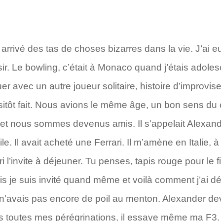
nt arrivé des tas de choses bizarres dans la vie. J’a
isir. Le bowling, c’était à Monaco quand j’étais adoles
r avec un autre joueur solitaire, histoire d’improvis
sitôt fait. Nous avions le même âge, un bon sens du c
t nous sommes devenus amis. Il s’appelait Alexander
. Il avait acheté une Ferrari. Il m’amène en Italie, à
i l’invite à déjeuner. Tu penses, tapis rouge pour le 
ais je suis invité quand même et voilà comment j’ai d
’avais pas encore de poil au menton. Alexander dev
ns toutes mes pérégrinations, il essaye même ma F3.