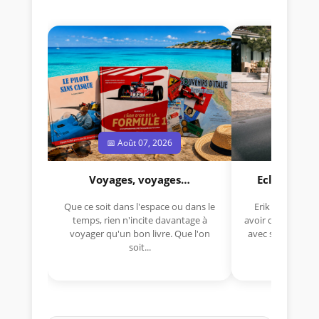
📅 Août 07, 2026
📅 Jui
Voyages, voyages…
Eclectica 
Que ce soit dans l'espace ou dans le
Erik Comas, "B
temps, rien n'incite davantage à
avoir déjà rempor
voyager qu'un bon livre. Que l'on
avec sa Lancia R
soit...
lo