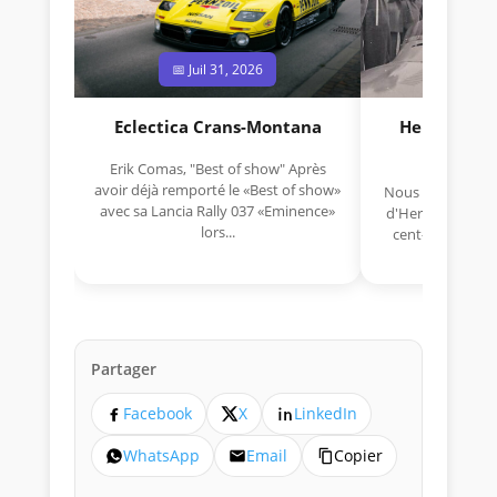
📅 Juil 31, 2026
📅 Jui
Eclectica Crans-Montana
Hermano Da
(1925
Erik Comas, "Best of show" Après
avoir déjà remporté le «Best of show»
Nous avons appris
avec sa Lancia Rally 037 «Eminence»
d'Hermano Da Si
lors...
cent-unième ann
Aujou
Partager
Facebook
X
LinkedIn
WhatsApp
Email
Copier