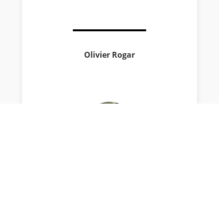
Olivier Rogar
« Petrol head » ? L’automobile m’a toujours
passionné. Les tacots, les goûters au Pub
Renault, Saint Antonin à Aix en Provence et
enfin le Paul Ricard, m’ont fait passer de
Sport-Auto à Auto-Hebdo et l’Equipe. Attrait