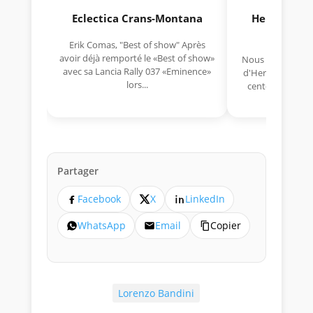
Eclectica Crans-Montana
Hermano Da
(1925
Erik Comas, "Best of show" Après
avoir déjà remporté le «Best of show»
Nous avons appris
avec sa Lancia Rally 037 «Eminence»
d'Hermano Da Si
lors...
cent-unième ann
Aujou
Partager
Facebook
X
LinkedIn
WhatsApp
Email
Copier
Lorenzo Bandini