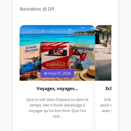
Illustrations @ DR
📅 Août 07, 2026
📅 Jui
Voyages, voyages…
Eclectica 
Que ce soit dans l'espace ou dans le
Erik Comas, "B
temps, rien n'incite davantage à
avoir déjà rempor
voyager qu'un bon livre. Que l'on
avec sa Lancia R
soit...
lo