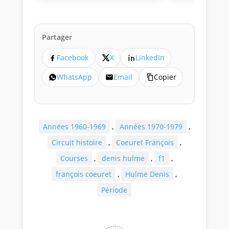
Partager
Facebook
X
LinkedIn
WhatsApp
Email
Copier
Années 1960-1969
,
Années 1970-1979
,
Circuit histoire
,
Coeuret François
,
Courses
,
denis hulme
,
f1
,
françois coeuret
,
Hulme Denis
,
Période