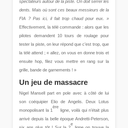
spectateurs autour de la piste. On doit serrer les
dents. Mais où sont ces beaux messieurs de la
FIA ? Pas ici, il fait trop chaud pour eux. »
Effectivement, la télé commande : alors que les
pilotes demandent 10 tours de roulage pour
tester la piste, on leur répond que c’est trop, que
la télé attend ; « allez, on vous en donne trois et
ensuite hop, filez vous mettre en rang sur la
grille, bande de garnements ! »
Un jeu de massacre
Nigel Mansell part en pole avec à côté de lui
son coéquipier Elio de Angelis. Deux Lotus
ère
monopolisant la 1
ligne, voilà qui n’était plus
arrivé depuis la belle époque Andretti-Peterson,
e
six ans plus tôt ! Sur la 2
ligne on trouve la