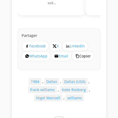
soit...
lo
Partager
Facebook
X
LinkedIn
WhatsApp
Email
Copier
1984
,
Dallas
,
Dallas (USA)
,
frank williams
,
Keke Rosberg
,
Nigel Mansell
,
williams