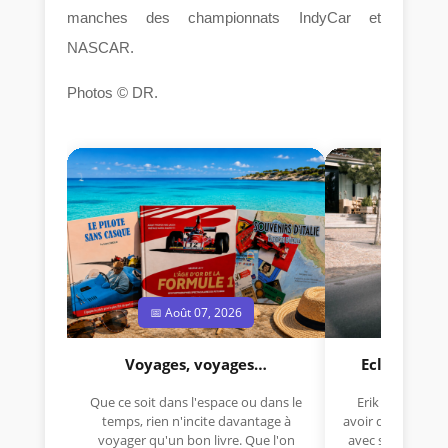
manches des championnats IndyCar et
NASCAR.
Photos © DR.
📅 Août 07, 2026
📅 Jui
Voyages, voyages…
Eclectica 
Que ce soit dans l'espace ou dans le
Erik Comas, "B
temps, rien n'incite davantage à
avoir déjà rempor
voyager qu'un bon livre. Que l'on
avec sa Lancia R