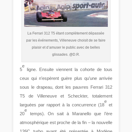
La Ferrari 312 T5 étant complètement dépassée
par les événements, Villeneuve choisit de se faire
plaisir et d’amuser le public avec de belles
glissades. @D.R.
e
5
ligne. Ensuite viennent la cohorte de tous
ceux qui n’espèrent guère plus qu’une arrivée
sous le drapeau, dont les pauvres Ferrari 312
T5 de Villeneuve et Scheckter, totalement
e
larguées par rapport à la concurrence (18
et
e
20
temps). On sait à Maranello que l’ère
atmosphérique est proche de la fin – la nouvelle
126C turbo ayant été présentée à Modène