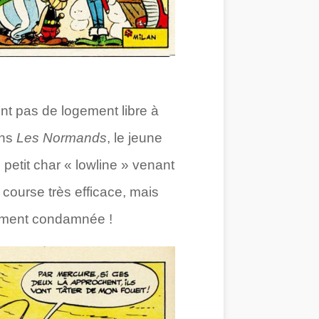
ent pas de logement libre à
ans
Les Normands
, le jeune
petit char « lowline » venant
 course très efficace, mais
mement condamnée !