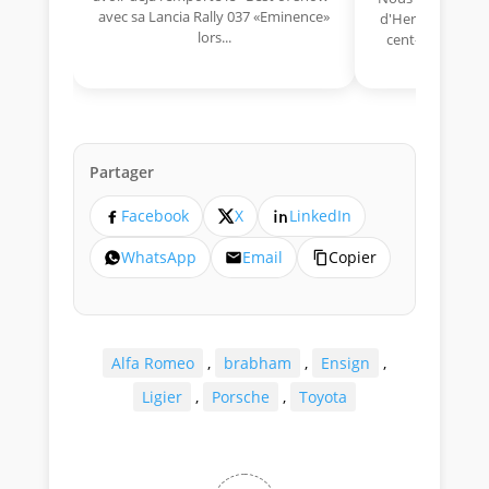
avec sa Lancia Rally 037 «Eminence»
d'Hermano Da Si
lors...
cent-unième ann
Aujou
Partager
Facebook
X
LinkedIn
WhatsApp
Email
Copier
Alfa Romeo
,
brabham
,
Ensign
,
Ligier
,
Porsche
,
Toyota