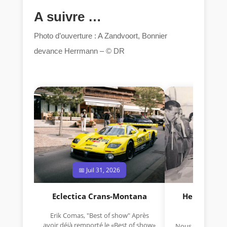
A suivre …
Photo d’ouverture : A Zandvoort, Bonnier
devance Herrmann – © DR
📅 Juil 31, 2026
📅 Jui
Eclectica Crans-Montana
Hermano Da
(1925
Erik Comas, "Best of show" Après
avoir déjà remporté le «Best of show»
Nous avons appris