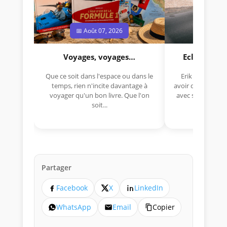
📅 Août 07, 2026
📅 Jui
Voyages, voyages…
Eclectica 
Que ce soit dans l'espace ou dans le
Erik Comas, "B
temps, rien n'incite davantage à
avoir déjà rempor
voyager qu'un bon livre. Que l'on
avec sa Lancia R
soit...
lo
Partager
Facebook
X
LinkedIn
WhatsApp
Email
Copier