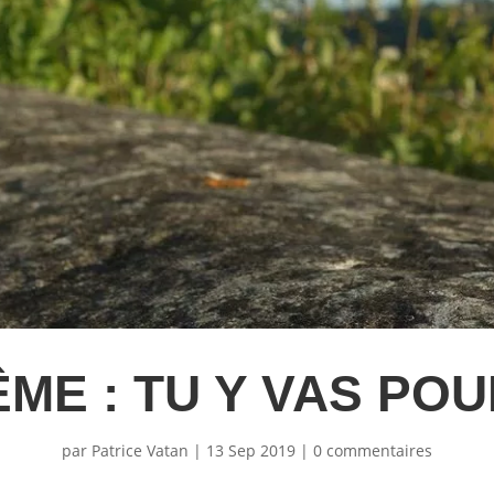
E : TU Y VAS POU
par
Patrice Vatan
|
13 Sep 2019
|
0 commentaires