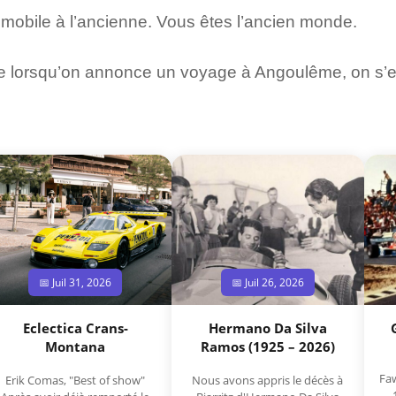
mobile à l’ancienne. Vous êtes l’ancien monde.
ue lorsqu’on annonce un voyage à Angoulême, on s’
📅 Juil 31, 2026
📅 Juil 26, 2026
Eclectica Crans-
Hermano Da Silva
Montana
Ramos (1925 – 2026)
Faw
Erik Comas, "Best of show"
Nous avons appris le décès à