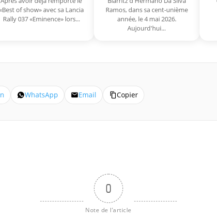
Après avoir déjà remporté le
Biarritz d'Hermano Da Silva
«Best of show» avec sa Lancia
Ramos, dans sa cent-unième
Rally 037 «Eminence» lors...
année, le 4 mai 2026.
Aujourd'hui...
In
WhatsApp
Email
Copier
0
Note de l’article