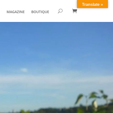
Translate »

U
MAGAZINE
BOUTIQUE