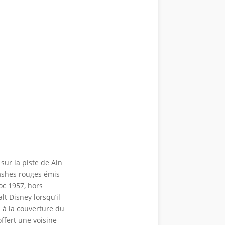
sur la piste de Ain
lashes rouges émis
oc 1957, hors
t Disney lorsqu’il
s à la couverture du
offert une voisine