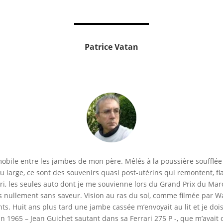
Patrice Vatan
omobile entre les jambes de mon père. Mêlés à la poussière soufflée 
du large, ce sont des souvenirs quasi post-utérins qui remontent, f
ari, les seules auto dont je me souvienne lors du Grand Prix du Mar
nullement sans saveur. Vision au ras du sol, comme filmée par Wal
ts. Huit ans plus tard une jambe cassée m’envoyait au lit et je doi
n 1965 – Jean Guichet sautant dans sa Ferrari 275 P -, que m’avait 