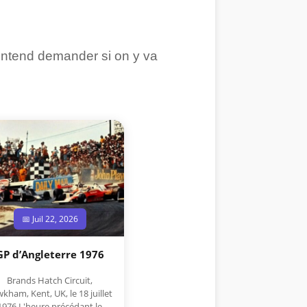
entend demander si on y va
📅 Juil 22, 2026
GP d’Angleterre 1976
Brands Hatch Circuit,
kham, Kent, UK, le 18 juillet
1976 L'heure précédant le