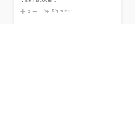
Mike Thackwell…
Répondre
0
Olivier Rogar