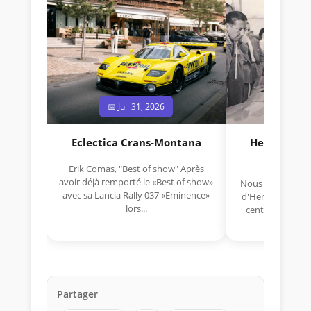
📅 Juil 31, 2026
📅 Jui
Eclectica Crans-Montana
Hermano Da
(1925
Erik Comas, "Best of show" Après
avoir déjà remporté le «Best of show»
Nous avons appris
avec sa Lancia Rally 037 «Eminence»
d'Hermano Da Si
lors...
cent-unième ann
Aujou
Partager