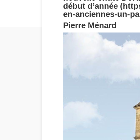
début d’année (http
en-anciennes-un-par
Pierre Ménard