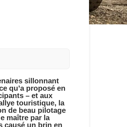
naires sillonnant
 ce qu’a proposé en
cipants – et aux
lye touristique, la
n de beau pilotage
e maître par la
s causé un brin en