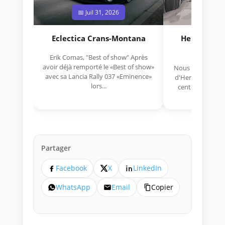
📅 Juil 31, 2026
📅 Jui
Eclectica Crans-Montana
Hermano Da
(1925
Erik Comas, "Best of show" Après
avoir déjà remporté le «Best of show»
Nous avons appris
avec sa Lancia Rally 037 «Eminence»
d'Hermano Da Si
lors...
cent-unième ann
Aujou
Partager
Facebook
X
LinkedIn
WhatsApp
Email
Copier