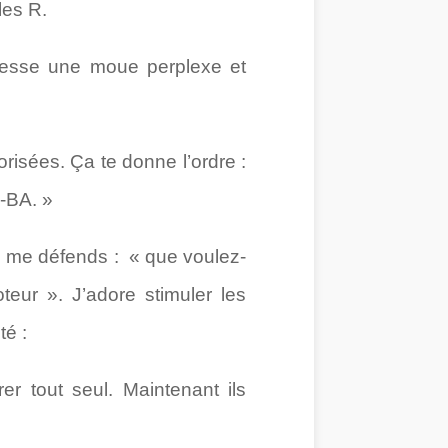
les R.
dresse une moue perplexe et
orisées. Ça te donne l’ordre :
.-BA. »
je me défends : « que voulez-
eur ». J’adore stimuler les
té :
er tout seul. Maintenant ils