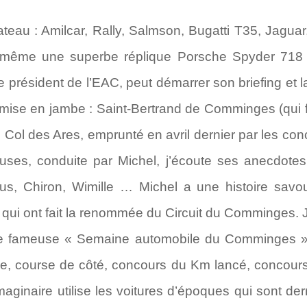
ateau : Amilcar, Rally, Salmson, Bugatti T35, Jaguar
même une superbe réplique Porsche Spyder 718 
président de l’EAC, peut démarrer son briefing et la
 mise en jambe : Saint-Bertrand de Comminges (qui f
e Col des Ares, emprunté en avril dernier par les co
uses, conduite par Michel, j’écoute ses anecdotes 
fus, Chiron, Wimille … Michel a une histoire sa
qui ont fait la renommée du Circuit du Comminges. J
tte fameuse « Semaine automobile du Comminges » 
ye, course de côté, concours du Km lancé, concours
maginaire utilise les voitures d’époques qui sont der