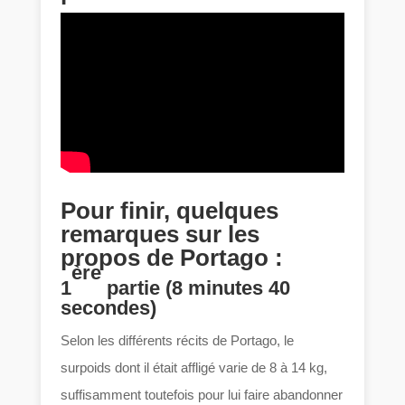
Pour finir, quelques
remarques sur les
propos de Portago :
ère
1
partie (8 minutes 40
secondes)
Selon les différents récits de Portago, le
surpoids dont il était affligé varie de 8 à 14 kg,
suffisamment toutefois pour lui faire abandonner