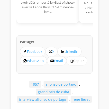
avoir déjà remporté le «Best of show»
Nous avons appris
avec sa Lancia Rally 037 «Eminence»
d'Hermano Da Si
lors...
cent-unième ann
Aujou
Partager
Facebook
X
LinkedIn
WhatsApp
Email
Copier
1957
,
alfonso de portago
,
grand prix de cuba
,
interview alfonso de portago
,
rené fiévet