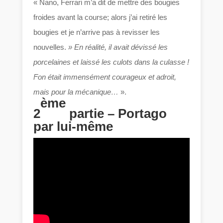
« Nano, Ferrari m’a dit de mettre des bougies
froides avant la course; alors j’ai retiré les
bougies et je n’arrive pas à revisser les
nouvelles.
» En réalité, il avait dévissé les
porcelaines et laissé les culots dans la culasse !
Fon était immensément courageux et adroit,
mais pour la mécanique…
».
ème
2
partie – Portago
par lui-même