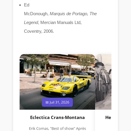
Ed
McDonough,
Marquis de Portago, The
Legend
, Mercian Manuals Ltd,
Coventry, 2006.
📅 Juil 31, 2026
📅 Jui
Eclectica Crans-Montana
Hermano Da
(1925
Erik Comas, "Best of show" Après