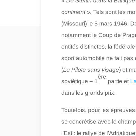
« De Stettin dans la Baltique
continent ».
Tels sont les mo
(Missouri) le 5 mars 1946. D
notamment le Coup de Prague 
entités distinctes, la fédéra
sport automobile ne fait pas 
(
Le Pilote sans visage
) et m
ère
soviétique – 1
partie et
La
dans les grands prix.
Toutefois, pour les épreuves
se concrétise avec le champi
l’Est : le rallye de l’Adriati