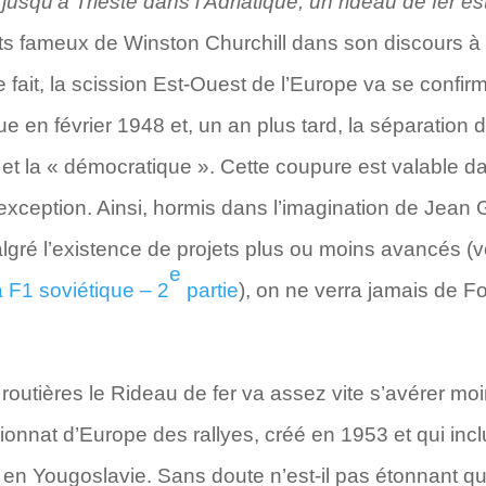
 jusqu’à Trieste dans l’Adriatique, un rideau de fer e
ts fameux de Winston Churchill dans son discours à l
e fait, la scission Est-Ouest de l’Europe va se confi
en février 1948 et, un an plus tard, la séparation 
le et la « démocratique ». Cette coupure est valable 
exception. Ainsi, hormis dans l’imagination de Jean 
algré l’existence de projets plus ou moins avancés (v
e
 F1 soviétique – 2
partie
), on ne verra jamais de 
 routières le Rideau de fer va assez vite s’avérer mo
onnat d’Europe des rallyes, créé en 1953 et qui inc
que en Yougoslavie. Sans doute n’est-il pas étonnant q