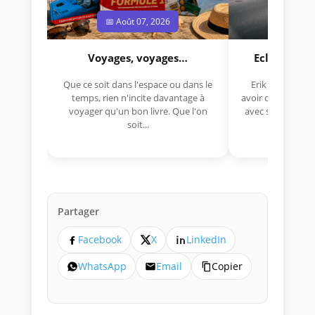
📅 Août 07, 2026
📅 Jui
Voyages, voyages…
Eclectica 
Que ce soit dans l'espace ou dans le
Erik Comas, "B
temps, rien n'incite davantage à
avoir déjà rempor
voyager qu'un bon livre. Que l'on
avec sa Lancia R
soit...
lo
Partager
Facebook
X
LinkedIn
WhatsApp
Email
Copier