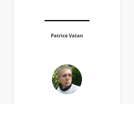
Patrice Vatan
Je suis né à l’automobile entre les jambes de
mon père. Mêlés à la poussière soufflée sur la
piste de Ain Diab par le vent du large, ce sont
des souvenirs quasi post-utérins qui