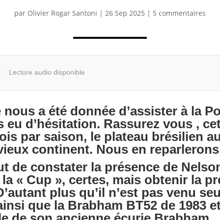
par
Olivier Rogar Santoni
|
26 Sep 2025
|
5 commentaires
Lecture audio disponible
 nous a été donnée d’assister à la P
as eu d’hésitation. Rassurez vous , ce
is par saison, le plateau brésilien au
vieux continent. Nous en reparlerons
ut de constater la présence de Nelson
 la « Cup », certes, mais obtenir la 
D’autant plus qu’il n’est pas venu s
ainsi que la Brabham BT52 de 1983 et 
lle de son ancienne écurie Brabham.