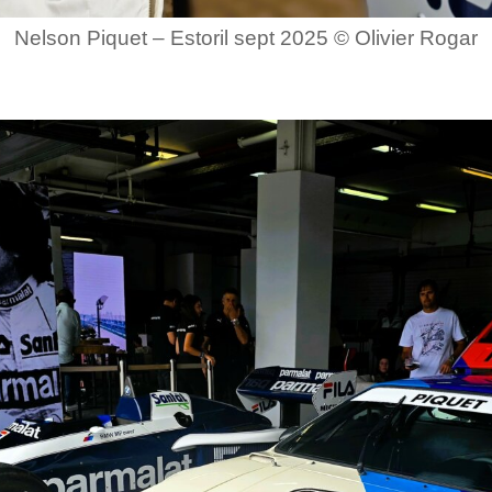
Nelson Piquet – Estoril sept 2025 © Olivier Rogar