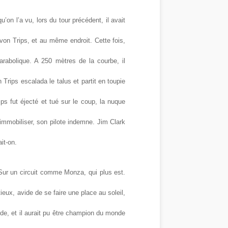
u’on l’a vu, lors du tour précédent, il avait
von Trips, et au même endroit. Cette fois,
arabolique. A 250 mètres de la courbe, il
 Trips escalada le talus et partit en toupie
ps fut éjecté et tué sur le coup, la nuque
’immobiliser, son pilote indemne. Jim Clark
it-on.
? Sur un circuit comme Monza, qui plus est.
eux, avide de se faire une place au soleil,
onde, et il aurait pu être champion du monde