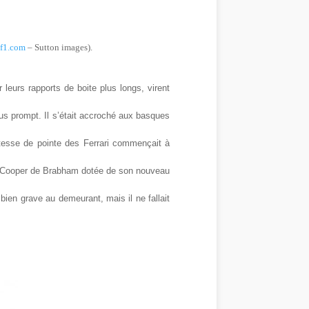
nf1.com
– Sutton images).
 leurs rapports de boite plus longs, virent
 plus prompt. Il s’était accroché aux basques
itesse de pointe des Ferrari commençait à
e la Cooper de Brabham dotée de son nouveau
ien grave au demeurant, mais il ne fallait