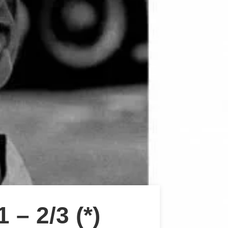
 2/3 (*)