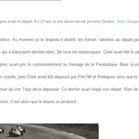
u avant le départ. Il a 25 ans, et une allure encore juvénile (Source :
http://fr.esp
rance. Au moment où le drapeau s’abattit, les Ferrari, ralenties au départ par
s qui s’élançaient derrière elles. De tous les britanniques, Clark avait été le
u après avait pris le commandement au freinage de la Parabolique. Mais la v
t les stands, puis Clark avait été dépassé par Phil Hill et Rodriguez ainsi qu
our de von Trips de le dépasser. Ce dernier avait loupé son départ. Rien de b
iers. C’est alors que le drame se produisit.