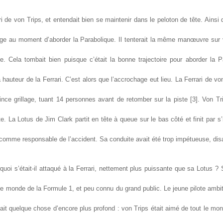
ri de von Trips, et entendait bien se maintenir dans le peloton de tête. Ainsi q
nage au moment d’aborder la Parabolique. Il tenterait la même manœuvre sur 
e. Cela tombait bien puisque c’était la bonne trajectoire pour aborder la P
 hauteur de la Ferrari. C’est alors que l’accrochage eut lieu. La Ferrari de von
nce grillage, tuant 14 personnes avant de retomber sur la piste [3]. Von Tri
te. La Lotus de Jim Clark partit en tête à queue sur le bas côté et finit par s
comme responsable de l’accident. Sa conduite avait été trop impétueuse, disa
rquoi s’était-il attaqué à la Ferrari, nettement plus puissante que sa Lotus 
e monde de la Formule 1, et peu connu du grand public. Le jeune pilote ambiti
 y avait quelque chose d’encore plus profond : von Trips était aimé de tout le m