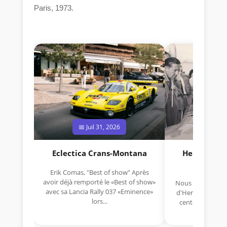
Paris, 1973.
📅 Juil 31, 2026
📅 Jui
Eclectica Crans-Montana
Hermano Da
(1925
Erik Comas, "Best of show" Après
avoir déjà remporté le «Best of show»
Nous avons appris
avec sa Lancia Rally 037 «Eminence»
d'Hermano Da Si
lors...
cent-unième ann
Aujou