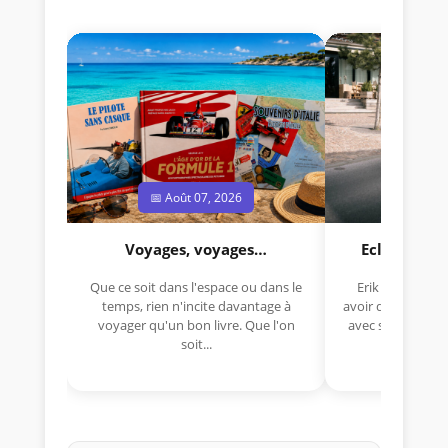
📅 Août 07, 2026
📅 Jui
Voyages, voyages…
Eclectica 
Que ce soit dans l'espace ou dans le
Erik Comas, "B
temps, rien n'incite davantage à
avoir déjà rempor
voyager qu'un bon livre. Que l'on
avec sa Lancia R
soit...
lo