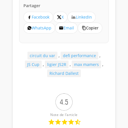
Partager
Facebook
X
LinkedIn
WhatsApp
Email
Copier
circuit du var
,
defi performance
,
JS Cup
,
ligier JS2R
,
max mamers
,
Richard Dallest
4.5
Note de l’article