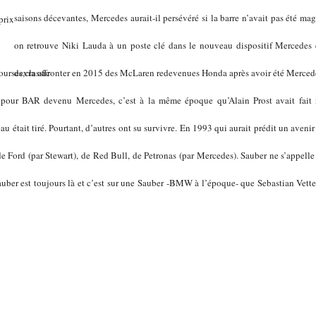
saisons décevantes, Mercedes aurait-il persévéré si la barre n’avait pas été m
on retrouve Niki Lauda à un poste clé dans le nouveau dispositif Mercedes e
devra affronter en 2015 des McLaren redevenues Honda après avoir été Mercede
our BAR devenu Mercedes, c’est à la même époque qu’Alain Prost avait fait naî
u était tiré. Pourtant, d’autres ont su survivre. En 1993 qui aurait prédit un avenir 
s de Ford (par Stewart), de Red Bull, de Petronas (par Mercedes). Sauber ne s’appel
Sauber est toujours là et c’est sur une Sauber -BMW à l’époque- que Sebastian Vet