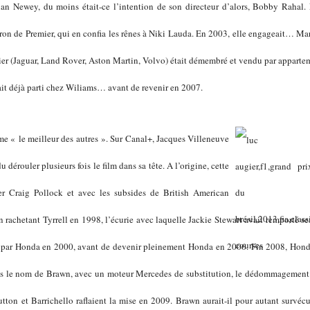
Adrian Newey, du moins était-ce l’intention de son directeur d’alors, Bobby Raha
tron de Premier, qui en confia les rênes à Niki Lauda. En 2003, elle engageait… Mar
er (Jaguar, Land Rover, Aston Martin, Volvo) était démembré et vendu par appartemen
it déjà parti chez Wiliams… avant de revenir en 2007.
e « le meilleur des autres ». Sur Canal+, Jacques Villeneuve
u dérouler plusieurs fois le film dans sa tête. A l’origine, cette
er Craig Pollock et avec les subsides de British American
 rachetant Tyrrell en 1998, l’écurie avec laquelle Jackie Stewart avait remporté ses t
é par Honda en 2000, avant de devenir pleinement Honda en 2006. Fin 2008, Honda
sous le nom de Brawn, avec un moteur Mercedes de substitution, le dédommagement 
tton et Barrichello raflaient la mise en 2009. Brawn aurait-il pour autant survécu