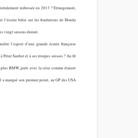
agistralement redressée en 2013 ?
Etrangement,
t l’écurie bâtie sur les fondations de Honda
s vingt saisons durant.
tre l’espoir d’une grande écurie française
à Peter Sauber et à ses troupes suisses ? Au fil
le plus BMW, parti avec la crise comme étaient
tel a marqué son premier point, au GP des USA