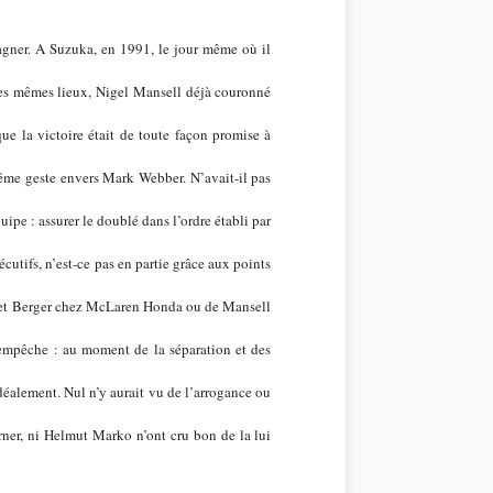
gagner. A Suzuka, en 1991, le jour même où il
 les mêmes lieux, Nigel Mansell déjà couronné
ue la victoire était de toute façon promise à
même geste envers Mark Webber. N’avait-il pas
ipe : assurer le doublé dans l’ordre établi par
écutifs, n’est-ce pas en partie grâce aux points
a et Berger chez McLaren Honda ou de Mansell
’empêche : au moment de la séparation et des
 idéalement. Nul n’y aurait vu de l’arrogance ou
rner, ni Helmut Marko n’ont cru bon de la lui