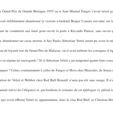
 le Grand Prix de Grande Bretagne 1955 ou si Juan Manuel Fangio l’avait laissé 
 avait délibérément abandonné la victoire à Gerhard Berger. L’année suivante, sur
lant de commettre une faute pour ouvrir la porte à Riccardo Patrese, sans savoir q
ite abandonner sur casse moteur. A Sao Paulo, Sebastian Vettel aurait pu avoir le 
e de loyauté lors du Grand Prix de Malaisie, où il avait enfreint les consignes d’équ
rs en régime de sauvegarde ? Et si Sebastian Vettel a pu remporter quatre titres cons
quer ? Certes, contrairement à celles de Fangio et Moss chez Mercedes, de Senn
tation de Vettel et Webber chez Red Bull Renault n’aura pas été sans nuage. Il n
aurait relevé de l’élégance et, par bonheur, le scénario de cet éplilogue s’y prêtait
pas avoir effleuré Vettel et, apparemment, dans le clan Red Bull, ni Christian Ho