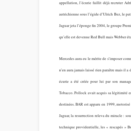
appellation, l’écurie faillit déjà recruter 
autrichienne sous l’égide d’Ulrich Bez, le pa
Jaguar jeta l’éponge fin 2004, le groupe Premi
qu’elle est devenue Red Bull mais Webber éta
Mercedes aura eu le mérite de s’imposer comm
n’en aura jamais laissé rien paraître mais il a d
écurie a été créée pour lui par son manag
Tobacco. Pollock avait acquis sa légitimité en
destinées. BAR est apparu en 1999, motoris
Jaguar, la resurrection releva du miracle : 
technique providentielle, les « rescapés » Bu