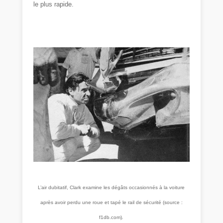
le plus rapide.
L’air dubitatif, Clark examine les dégâts occasionnés à la voiture
après avoir perdu une roue et tapé le rail de sécurité (source :
f1db.com)
.