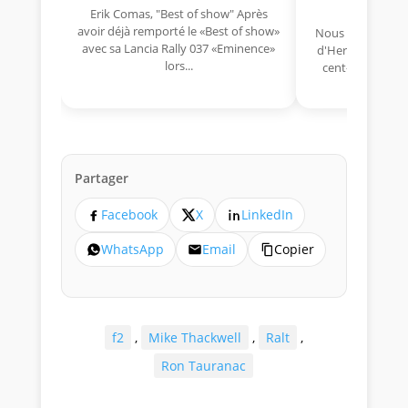
Erik Comas, "Best of show" Après
avoir déjà remporté le «Best of show»
Nous avons appris
avec sa Lancia Rally 037 «Eminence»
d'Hermano Da Si
lors...
cent-unième ann
Aujou
Partager
Facebook
X
LinkedIn
WhatsApp
Email
Copier
f2
,
Mike Thackwell
,
Ralt
,
Ron Tauranac