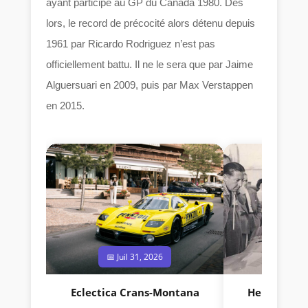
ayant participé au GP du Canada 1980. Dès
lors, le record de précocité alors détenu depuis
1961 par Ricardo Rodriguez n’est pas
officiellement battu. Il ne le sera que par Jaime
Alguersuari en 2009, puis par Max Verstappen
en 2015.
📅 Juil 31, 2026
📅 Jui
Eclectica Crans-Montana
Hermano Da
(1925