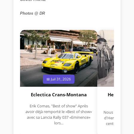
Photos @ DR
📅 Juil 31, 2026
📅 Jui
Eclectica Crans-Montana
Hermano Da
(1925
Erik Comas, "Best of show" Après
avoir déjà remporté le «Best of show»
Nous avons appris
avec sa Lancia Rally 037 «Eminence»
d'Hermano Da Si
lors...
cent-unième ann
Aujou