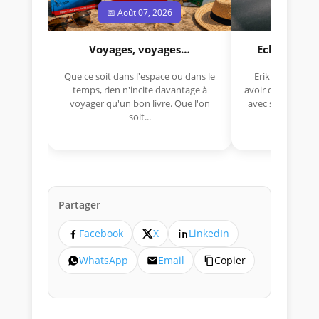
📅 Août 07, 2026
📅 Jui
Voyages, voyages…
Eclectica 
Que ce soit dans l'espace ou dans le
Erik Comas, "B
temps, rien n'incite davantage à
avoir déjà rempor
voyager qu'un bon livre. Que l'on
avec sa Lancia R
soit...
lo
Partager
Facebook
X
LinkedIn
WhatsApp
Email
Copier