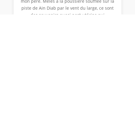
mon père. Mêlés à la poussière soufflée sur la
piste de Ain Diab par le vent du large, ce sont
des souvenirs quasi post-utérins qui
remontent, flashes rouges émis par les Ferrari,
les seules auto dont je me souvienne lors du
Grand Prix du Maroc 1957, hors championnat
mais nullement sans saveur. Vision au ras du
sol, comme filmée par Walt Disney lorsqu’il
s’adresse aux enfants. Huit ans plus tard une
jambe cassée m’envoyait au lit et je dois à la
couverture du Sport-Auto de juin 1965 – Jean
Guichet sautant dans sa Ferrari 275 P -, que
m’avait offert une voisine pour me distraire,
ma première vraie émotion automobile à l’état
conscient.