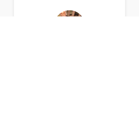
« Lorsque j’ai été appelé sous les drapeaux, à
21 ans, j’avais déjà une petite expérience
journalistique. Un an et demi plus tôt j’avais
commencé à signer mes premiers « papiers »
dans le quotidien varois « République », à
Toulon. J’ai envoyé le dernier d’entre eux (paru
le 4 janvier 1958) à Pierre About, rédacteur en
chef à L’Equipe. Il m’a fait la grâce de me
répondre après quoi nous avons correspondu
tout au long de mes 28 mois d’armée. Quand
je revins d’Algérie, très marqué
psychologiquement, il voulut me rencontrer et