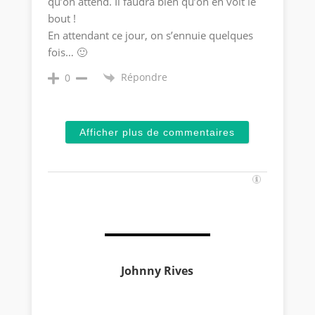
qu’on attend. Il faudra bien qu’on en voit le
bout !
En attendant ce jour, on s’ennuie quelques
fois… 🙂
Répondre
0
Afficher plus de commentaires
Johnny Rives