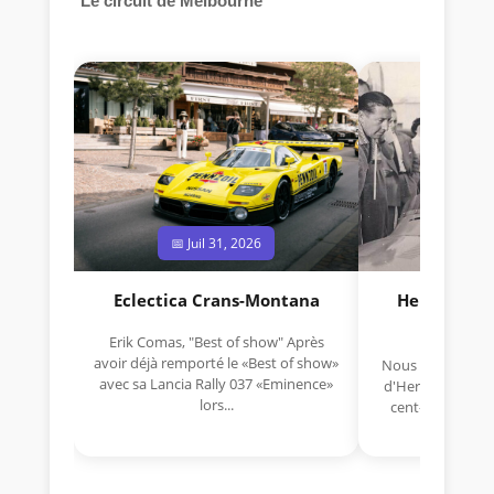
°Le circuit de Melbourne
📅 Juil 31, 2026
📅 Jui
Eclectica Crans-Montana
Hermano Da
(1925
Erik Comas, "Best of show" Après
avoir déjà remporté le «Best of show»
Nous avons appris
avec sa Lancia Rally 037 «Eminence»
d'Hermano Da Si
lors...
cent-unième ann
Aujou