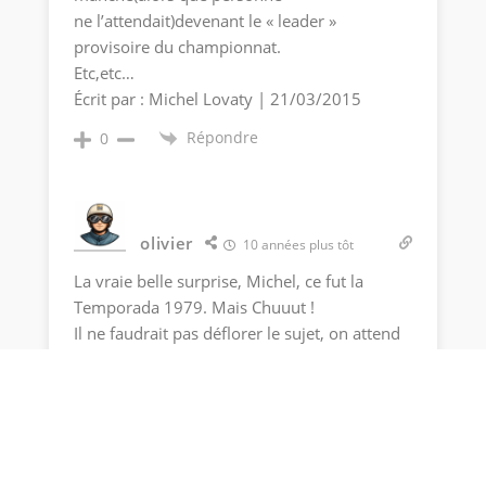
ne l’attendait)devenant le « leader »
provisoire du championnat.
Etc,etc…
Écrit par : Michel Lovaty | 21/03/2015
Répondre
0
olivier
10 années plus tôt
La vraie belle surprise, Michel, ce fut la
Temporada 1979. Mais Chuuut !
Il ne faudrait pas déflorer le sujet, on attend
du lourd. Certes, l’auteur n’était sans doute
pas encore né pour vivre cela en direct (ou
presque), mais bon…
Écrit par : Francis Rainaut | 21/03/2015
Répondre
0