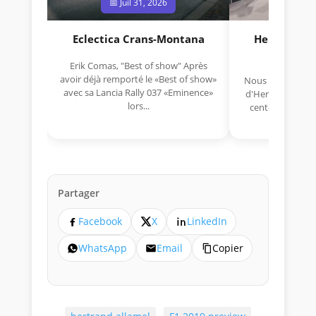
📅 Juil 31, 2026
📅 Jui
Eclectica Crans-Montana
Hermano Da
(1925
Erik Comas, "Best of show" Après
avoir déjà remporté le «Best of show»
Nous avons appris
avec sa Lancia Rally 037 «Eminence»
d'Hermano Da Si
lors...
cent-unième ann
Aujou
Partager
Facebook
X
LinkedIn
WhatsApp
Email
Copier