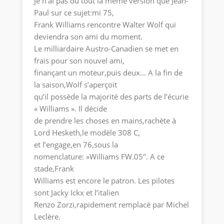
Je n’ai pas du tout la même version que Jean-
Paul sur ce sujet:mi 75,
Frank Williams rencontre Walter Wolf qui
deviendra son ami du moment.
Le milliardaire Austro-Canadien se met en
frais pour son nouvel ami,
finançant un moteur,puis deux… A la fin de
la saison,Wolf s’aperçoit
qu’il possède la majorité des parts de l’écurie
« Williams ». Il décide
de prendre les choses en mains,rachète à
Lord Hesketh,le modèle 308 C,
et l’engage,en 76,sous la
nomenclature: »Williams FW.05″. A ce
stade,Frank
Williams est encore le patron. Les pilotes
sont Jacky Ickx et l’italien
Renzo Zorzi,rapidement remplacé par Michel
Leclère.