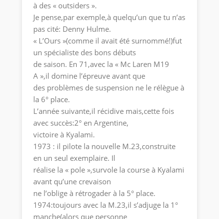
à des « outsiders ».
Je pense,par exemple,à quelqu’un que tu n’as
pas cité: Denny Hulme.
« L’Ours »(comme il avait été surnommé!)fut
un spécialiste des bons débuts
de saison. En 71,avec la « Mc Laren M19
A »,il domine l’épreuve avant que
des problèmes de suspension ne le rélègue à
la 6° place.
L’année suivante,il récidive mais,cette fois
avec succès:2° en Argentine,
victoire à Kyalami.
1973 : il pilote la nouvelle M.23,construite
en un seul exemplaire. Il
réalise la « pole »,survole la course à Kyalami
avant qu’une crevaison
ne l’oblige à rétrogader à la 5° place.
1974:toujours avec la M.23,il s’adjuge la 1°
manche(alors que personne