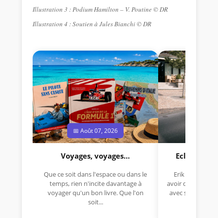
Illustration 3 : Podium Hamilton – V. Poutine © DR
Illustration 4 : Soutien à Jules Bianchi © DR
📅 Août 07, 2026
📅 Jui
Voyages, voyages…
Eclectica 
Que ce soit dans l'espace ou dans le
Erik Comas, "B
temps, rien n'incite davantage à
avoir déjà rempor
voyager qu'un bon livre. Que l'on
avec sa Lancia R
soit...
lo