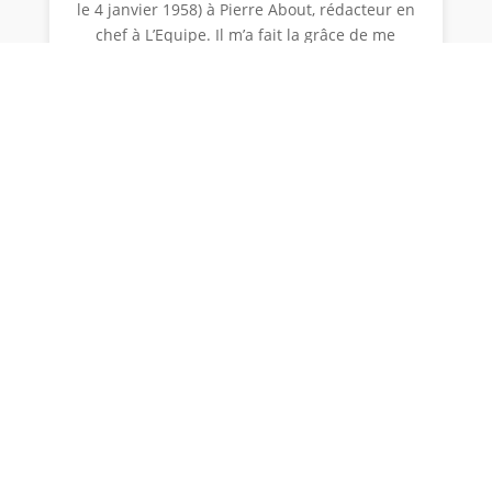
le 4 janvier 1958) à Pierre About, rédacteur en
chef à L’Equipe. Il m’a fait la grâce de me
répondre après quoi nous avons correspondu
tout au long de mes 28 mois d’armée. Quand
je revins d’Algérie, très marqué
psychologiquement, il voulut me rencontrer et
me fixa rendez-vous au G.P. deMonaco 1960.
Là il me demanda de prendre quelques notes
sur la course pendant qu’il parlait au micro de
Radio Monte-Carlo. J’ignorais que c’était mon
examen d’entrée. Mais ce fut le cas et je fus
reçu ! Je suis resté à L’Equipe pendant près de
38 ans. J’ai patienté jusqu’en 1978 avant de
devenir envoyé spécial sur TOUS les Grands
prix – mon premier avait été le G.P. de France
1964 (me semble-t-il bien). J’ai commencé à en
suivre beaucoup à partir de 1972. Et tous,
donc, dès aout 1978. Jusqu’à décembre 1996,
quand les plus jeunes autour de moi m’ont
fait comprendre qu’ils avaient hâte de