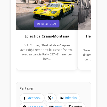
📅 Juil 31, 2026
📅 Jui
Eclectica Crans-Montana
Hermano Da
(1925
Erik Comas, "Best of show" Après
avoir déjà remporté le «Best of show»
Nous avons appris
avec sa Lancia Rally 037 «Eminence»
d'Hermano Da Si
lors...
cent-unième ann
Aujou
Partager
Facebook
X
LinkedIn
WhatsApp
Email
Copier