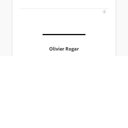
Olivier Rogar
« Petrol head » ? L’automobile m’a toujours
passionné. Les tacots, les goûters au Pub