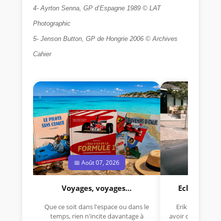
4- Ayrton Senna, GP d’Espagne 1989 © LAT
Photographic
5-
Jenson Button, GP de Hongrie 2006
©
Archives
Cahier
📅 Août 07, 2026
📅 Jui
Voyages, voyages…
Eclectica 
Que ce soit dans l'espace ou dans le
Erik Comas, "B
temps, rien n'incite davantage à
avoir déjà rempor