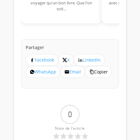
voyager qu'un bon livre. Que l'on
avec sa Lancia R
soit...
lo
Partager
Facebook
X
LinkedIn
WhatsApp
Email
Copier
0
Note de l’article