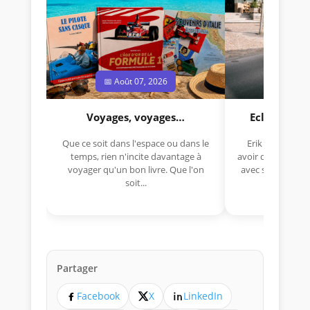
📅 Août 07, 2026
📅 Jui
Voyages, voyages…
Eclectica 
Que ce soit dans l'espace ou dans le
Erik Comas, "B
temps, rien n'incite davantage à
avoir déjà rempor
voyager qu'un bon livre. Que l'on
avec sa Lancia R
soit...
lo
Partager
Facebook
X
LinkedIn