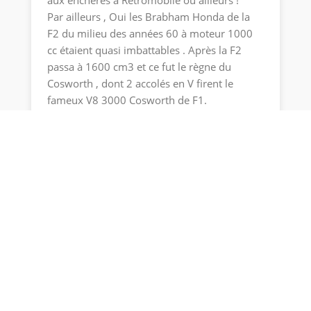
aux enchères à Retromobile ou ailleurs !
Par ailleurs , Oui les Brabham Honda de la
F2 du milieu des années 60 à moteur 1000
cc étaient quasi imbattables . Après la F2
passa à 1600 cm3 et ce fut le règne du
Cosworth , dont 2 accolés en V firent le
fameux V8 3000 Cosworth de F1.
Répondre
0
Olivier Rogar Santoni
Auteur
Reply to
richard JEGO
1 année plus tôt
Des cacahuètes salées 😉 ( 2.2 M £)
Répondre
0