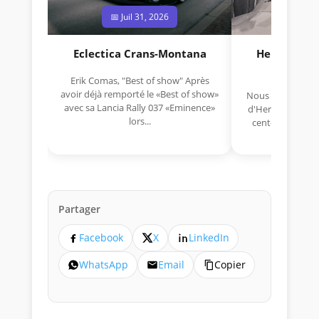
📅 Juil 31, 2026
📅 Jui
Eclectica Crans-Montana
Hermano Da
(1925
Erik Comas, "Best of show" Après
avoir déjà remporté le «Best of show»
Nous avons appris
avec sa Lancia Rally 037 «Eminence»
d'Hermano Da Si
lors...
cent-unième ann
Aujou
Partager
Facebook
X
LinkedIn
WhatsApp
Email
Copier