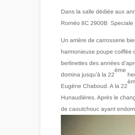
Dans la salle dédiée aux anné
Roméo 8C 2900B Speciale p
Un arrière de carrosserie bi
harmonieuse poupe coiffée d’
berlinettes des années d’ap
ème
domina jusqu’à la 22
heu
èm
Eugène Chaboud. A la 22
Hunaudières. Après le change
de caoutchouc ayant endomm