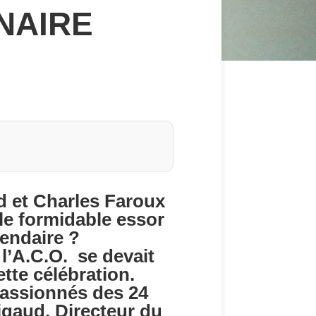
NAIRE
d et Charles Faroux
 le formidable essor
gendaire ?
 l’A.C.O. se devait
tte célébration.
passionnés des 24
igaud, Directeur du