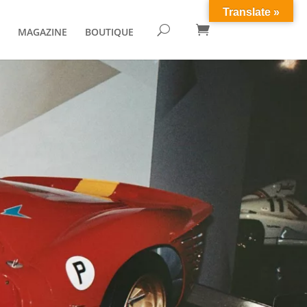
Translate »

U
MAGAZINE
BOUTIQUE