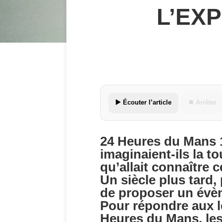
L’EX
▶️ Écouter l’article
⏹ Arrêter
24 Heures du Mans 1
imaginaient-ils la t
qu’allait connaître
Un siècle plus tard,
de proposer un évèn
Pour répondre aux l
Heures du Mans, les